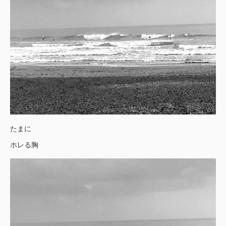
たまに
ホレる胸