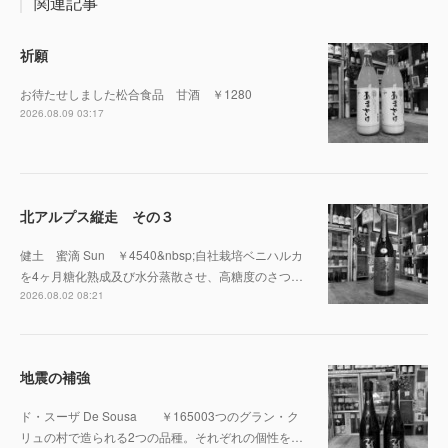
関連記事
祈願
お待たせしました松合食品 甘酒 ￥1280
2026.08.09 03:17
北アルプス縦走 その３
健土 蜜滴 Sun ￥4540&nbsp;自社栽培ベニハルカ
を4ヶ月糖化熟成及び水分蒸散させ、高糖度のさつ…
2026.08.02 08:21
地震の補強
ド・スーザ De Sousa ￥165003つのグラン・ク
リュの村で造られる2つの品種。それぞれの個性を…