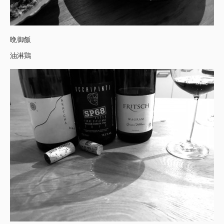
晩御飯
油淋鶏