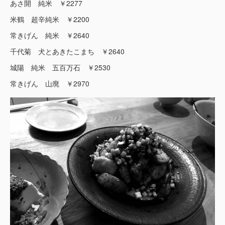
あさ開 純米 ￥2277
米鶴 超辛純米 ￥2200
常きげん 純米 ￥2640
千代菊 犬とあきたこまち ￥2640
城陽 純米 五百万石 ￥2530
常きげん 山廃 ￥2970