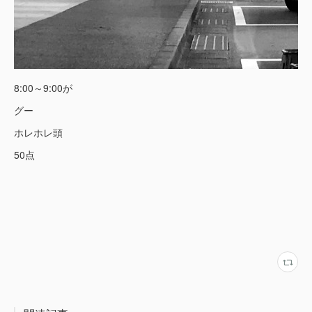
8:00～9:00が
グー
ホレホレ頭
50点