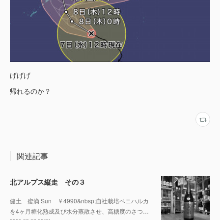
げげげ
帰れるのか？
関連記事
北アルプス縦走 その３
健土 蜜滴 Sun ￥4990&nbsp;自社栽培ベニハルカ
を4ヶ月糖化熟成及び水分蒸散させ、高糖度のさつ…