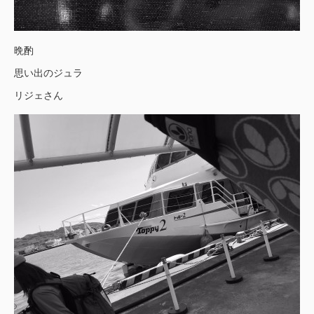
晩酌
思い出のジュラ
リジェさん