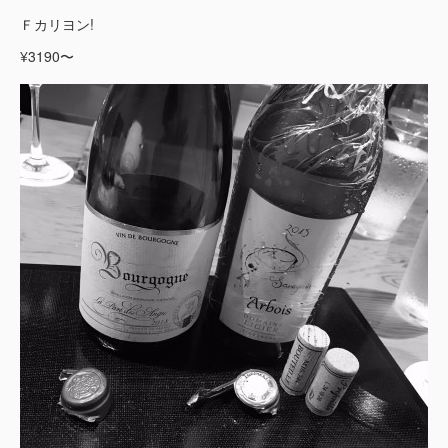
Ｆカリヨン!
¥3190〜