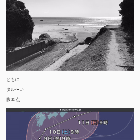
ともに
タル〜い
腹35点