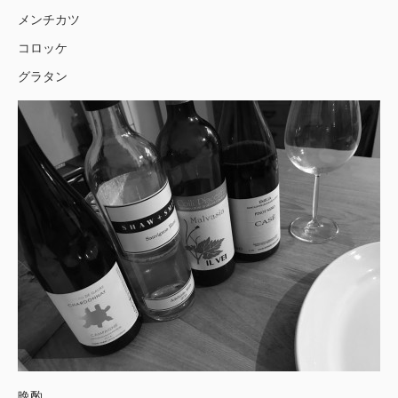
メンチカツ
コロッケ
グラタン
晩酌