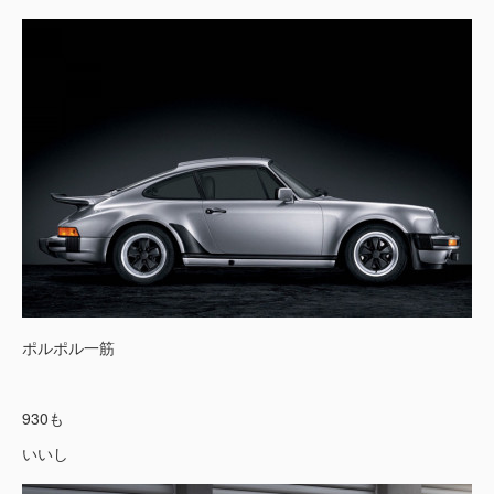
ポルポル一筋
930も
いいし