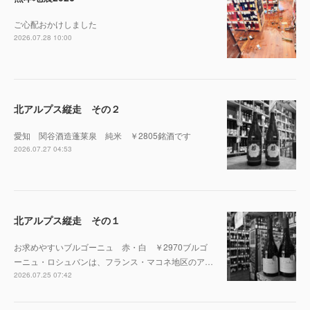
ご心配おかけしました
2026.07.28 10:00
北アルプス縦走 その２
愛知 関谷酒造蓬莱泉 純米 ￥2805銘酒です
2026.07.27 04:53
北アルプス縦走 その１
お求めやすいブルゴーニュ 赤・白 ￥2970ブルゴ
ーニュ・ロシュバンは、フランス・マコネ地区のア…
2026.07.25 07:42