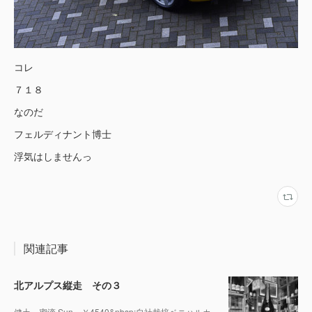
コレ
７１８
なのだ
フェルディナント博士
浮気はしませんっ
関連記事
北アルプス縦走 その３
健土 蜜滴 Sun ￥4540&nbsp;自社栽培ベニハルカ