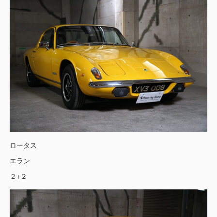
ロータス
エラン
２+２