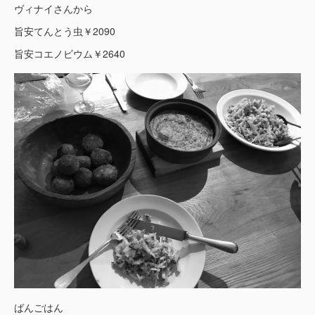
ヴィナイさんから
旨安てんとう虫￥2090
旨安コエノビウム￥2640
ばんごはん