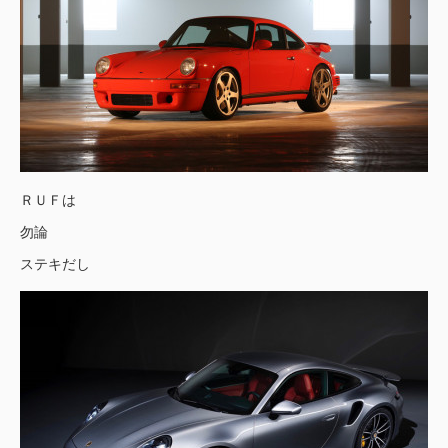
ＲＵＦは
勿論
ステキだし