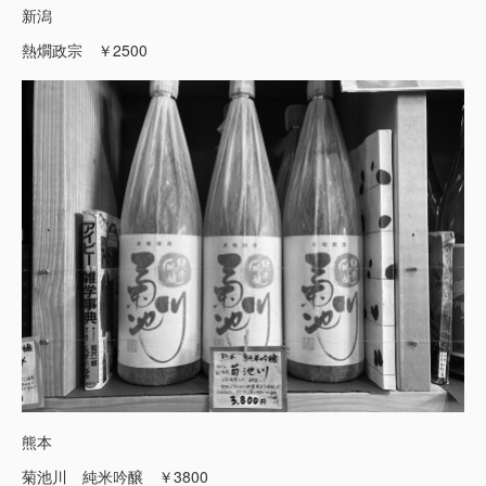
新潟
熱燗政宗 ￥2500
熊本
菊池川 純米吟醸 ￥3800