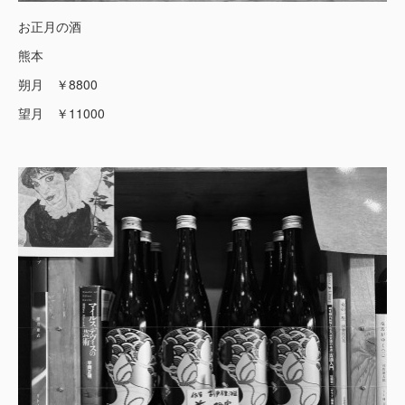
お正月の酒
熊本
朔月 ￥8800
望月 ￥11000