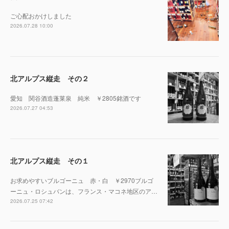
ご心配おかけしました
2026.07.28 10:00
北アルプス縦走 その２
愛知 関谷酒造蓬莱泉 純米 ￥2805銘酒です
2026.07.27 04:53
北アルプス縦走 その１
お求めやすいブルゴーニュ 赤・白 ￥2970ブルゴ
ーニュ・ロシュバンは、フランス・マコネ地区のア…
2026.07.25 07:42