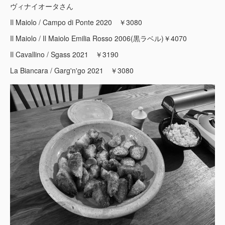
ヴィナイオータさん
Il Maiolo / Campo di Ponte 2020 ￥3080
Il Maiolo / Il Maiolo Emilia Rosso 2006(黒ラベル)￥4070
Il Cavallino / Sgass 2021 ￥3190
La Biancara / Garg'n'go 2021 ￥3080