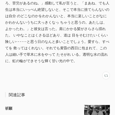
ろ、苦労があるのね。」感動して私が言うと、「まあね、でも人
生は本当にいっぺん絶望しないと、そこで本当に捨てらんないの
は自分 のどこなのかをわかんないと、本当に楽しいことがなに
かわかんないうちに大っきくなっ ちゃうと思うの。あたしは、
よかったわ。」と彼女は言った。肩にかかる髪がさらさら揺れ
た。 いやなことはくさるほどあり、道は 目をそむけたいくらい
険しい･･････と思う日のなんと多いことでしょう。愛すら、すべ
てを 救ってはくれない。それでも黄昏の西日に包まれて、この
人は細い手で草木に水をやって たそがれ いる。透明な水の流れ
に、虹の輪ができそうな輝く甘い光の中で。
関連記事
祈願