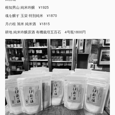
根知男山 純米吟醸 ¥1925
魂を醸す 玉栄 特別純米 ¥1870
月の桂 旭米 純米酒 ¥1815
耕地 純米吟醸原酒 有機栽培五百石 4号瓶1800円