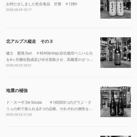
お待たせしました松合食品 甘酒 ￥1280
2026.08.09 03:17
北アルプス縦走 その３
健土 蜜滴 Sun ￥4540&nbsp;自社栽培ベニハルカ
を4ヶ月糖化熟成及び水分蒸散させ、高糖度のさつ…
2026.08.02 08:21
地震の補強
ド・スーザ De Sousa ￥165003つのグラン・ク
リュの村で造られる2つの品種。それぞれの個性を…
2026.08.02 07:08